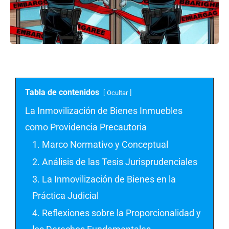
Tabla de contenidos
Ocultar
La Inmovilización de Bienes Inmuebles
como Providencia Precautoria
1. Marco Normativo y Conceptual
2. Análisis de las Tesis Jurisprudenciales
3. La Inmovilización de Bienes en la
Práctica Judicial
4. Reflexiones sobre la Proporcionalidad y